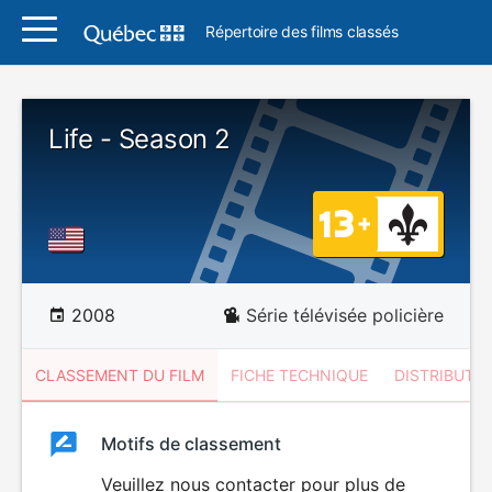
Répertoire des films classés
Life - Season 2
2008
Série télévisée policière
CLASSEMENT DU FILM
FICHE TECHNIQUE
DISTRIBUTE
Classement
Motifs de classement
Classement
du
Veuillez nous contacter pour plus de