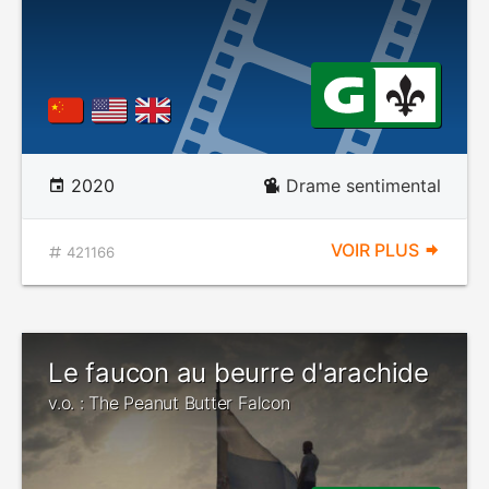
2020
Drame sentimental
VOIR PLUS
421166
Le faucon au beurre d'arachide
v.o. : The Peanut Butter Falcon