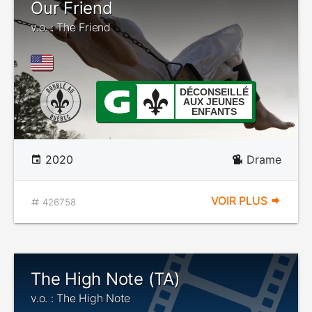
Our Friend
v.o. : The Friend
DÉCONSEILLÉ
AUX JEUNES
ENFANTS
2020
Drame
VOIR PLUS
426758
The High Note (TA)
v.o. : The High Note