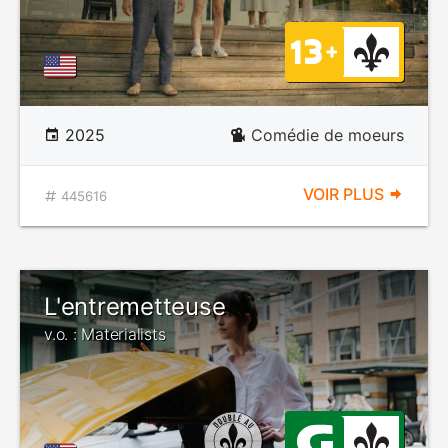
2025
Comédie de moeurs
VOIR PLUS
445616
L'entremetteuse
v.o. : Materialists