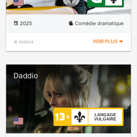
2025
Comédie dramatique
VOIR PLUS
444934
Daddio
LANGAGE
VULGAIRE