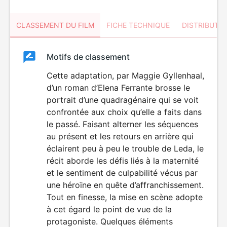
CLASSEMENT DU FILM
FICHE TECHNIQUE
DISTRIBUTE
Classement
Motifs de classement
Classement
du
Cette adaptation, par Maggie Gyllenhaal,
DÉCONSEILLÉ
AUX JEUNES
d’un roman d’Elena Ferrante brosse le
film
ENFANTS
portrait d’une quadragénaire qui se voit
confrontée aux choix qu’elle a faits dans
le passé. Faisant alterner les séquences
au présent et les retours en arrière qui
éclairent peu à peu le trouble de Leda, le
récit aborde les défis liés à la maternité
et le sentiment de culpabilité vécus par
une héroïne en quête d’affranchissement.
Tout en finesse, la mise en scène adopte
à cet égard le point de vue de la
protagoniste. Quelques éléments