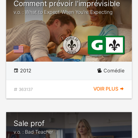
Comment prévoir l'imprévisible
v.o. : What to Expect When You're Expecting
2012
Comédie
VOIR PLUS
363137
Sale prof
v.o. : Bad Teacher