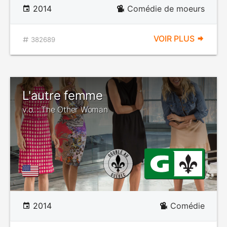
2014
Comédie de moeurs
VOIR PLUS
382689
L'autre femme
v.o. : The Other Woman
2014
Comédie