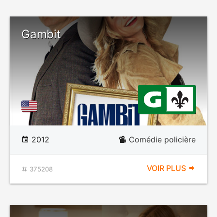
Gambit
2012
Comédie policière
VOIR PLUS
375208