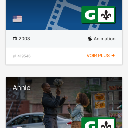
2003
Animation
VOIR PLUS
419546
Annie