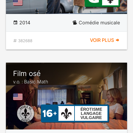
2014
Comédie musicale
VOIR PLUS
382688
Film osé
v.o. : Basic Math
ÉROTISME
LANGAGE
VULGAIRE