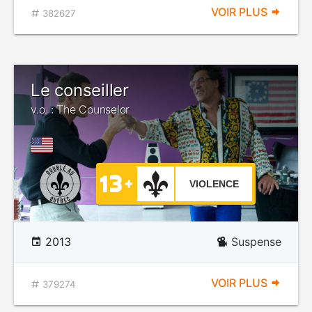
VOIR PLUS
382627
Le conseiller
v.o. : The Counselor
VIOLENCE
2013
Suspense
VOIR PLUS
379274