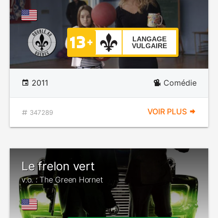
LANGAGE
VULGAIRE
2011
Comédie
VOIR PLUS
347289
Le frelon vert
v.o. : The Green Hornet