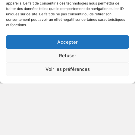
appareils. Le fait de consentir à ces technologies nous permettra de
traiter des données telles que le comportement de navigation ou les ID
uniques sur ce site. Le fait de ne pas consentir ou de retirer son
2010
Animation
consentement peut avoir un effet négatif sur certaines caractéristiques
et fonctions.
VOIR PLUS
337075
Accepter
Refuser
Nuit et jour
Voir les préférences
v.o. : Knight and Day
DÉCONSEILLÉ
AUX JEUNES
ENFANTS
2010
Film d'action