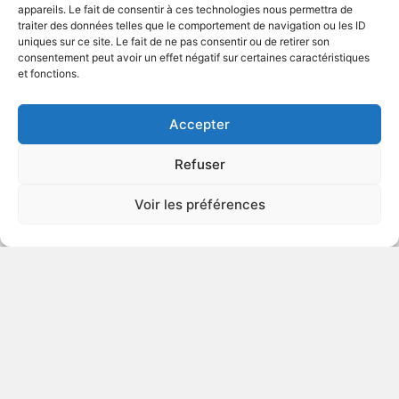
appareils. Le fait de consentir à ces technologies nous permettra de
traiter des données telles que le comportement de navigation ou les ID
uniques sur ce site. Le fait de ne pas consentir ou de retirer son
1970
Comédie musicale
consentement peut avoir un effet négatif sur certaines caractéristiques
et fonctions.
VOIR PLUS
11033
Accepter
Refuser
Une étoile est née
Voir les préférences
v.o. : A Star Is Born
1976
Mélodrame