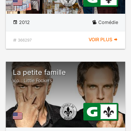
2012
Comédie
VOIR PLUS
366297
La petite famille
v.o. : Little Fockers