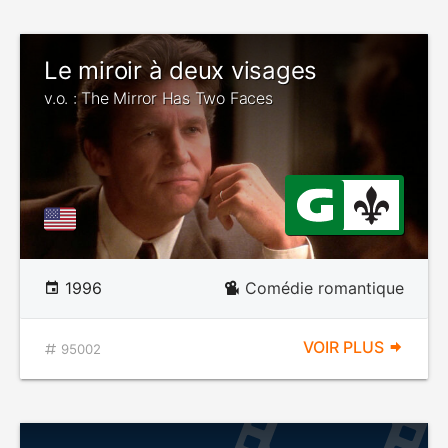
Le miroir à deux visages
v.o. : The Mirror Has Two Faces
1996
Comédie romantique
VOIR PLUS
95002