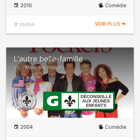
2010
Comédie
VOIR PLUS
334254
L'autre belle-famille
v.o. : Meet the Fockers
DÉCONSEILLÉ
AUX JEUNES
ENFANTS
2004
Comédie