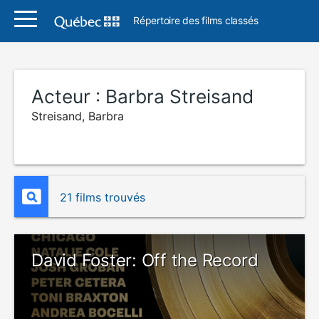
Répertoire des films classés
Acteur :
Barbra Streisand
Streisand, Barbra
21 films trouvés
David Foster: Off the Record