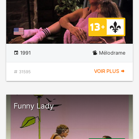
1991
Mélodrame
VOIR PLUS
31595
Funny Lady