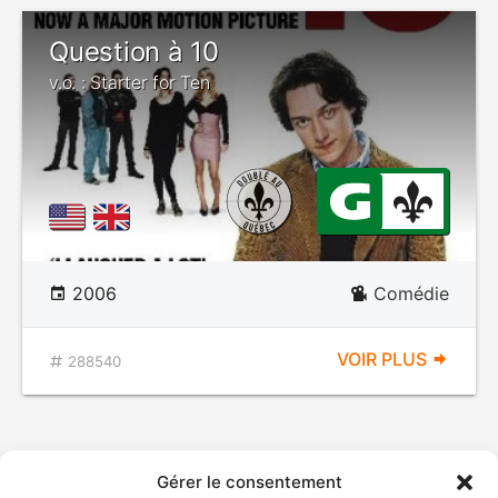
Question à 10
v.o. : Starter for Ten
2006
Comédie
VOIR PLUS
288540
Gérer le consentement