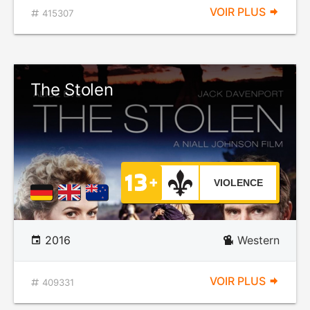
VOIR PLUS
415307
The Stolen
VIOLENCE
2016
Western
VOIR PLUS
409331