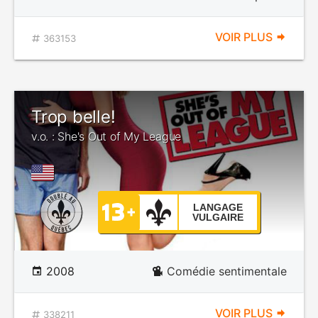
VOIR PLUS
363153
Trop belle!
v.o. : She's Out of My League
LANGAGE
VULGAIRE
2008
Comédie sentimentale
VOIR PLUS
338211