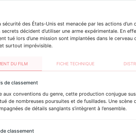
a sécurité des États-Unis est menacée par les actions d’u
s secrets décident d’utiliser une arme expérimentale. En effe
ent tué lors d’une mission sont implantées dans le cerveau
t surtout imprévisible.
ENT DU FILM
FICHE TECHNIQUE
DIST
sement
fs de classement
t
le aux conventions du genre, cette production conjugue su
VIOLENCE
tué de nombreuses poursuites et de fusillades. Une scène d
pagnées de détails sanglants s’intègrent à l’ensemble.
 de classement