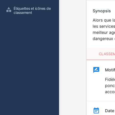
Étiquettes et icônes de 
Synopsis
classement
Alors que l
les service
meilleur ag
dangereux e
CLASSEM
Clas
Moti
Classemen
du
Fidè
ponc
film
accom
Date