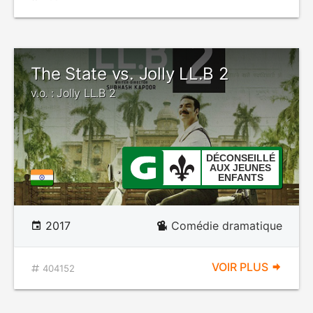
The State vs. Jolly LL.B 2
v.o. : Jolly LL.B 2
DÉCONSEILLÉ
AUX JEUNES
ENFANTS
2017
Comédie dramatique
VOIR PLUS
404152