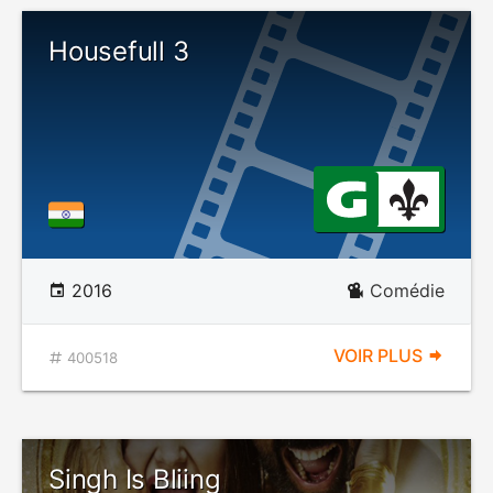
Housefull 3
2016
Comédie
VOIR PLUS
400518
Singh Is Bliing