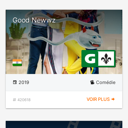
Good Newwz
2019
Comédie
VOIR PLUS
420618