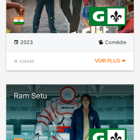
2023
Comédie
VOIR PLUS
436446
Ram Setu