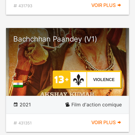
VOIR PLUS
431793
Bachchhan Paandey (V1)
VIOLENCE
2021
Film d'action comique
VOIR PLUS
431351