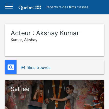
Répertoire des films classés
Acteur :
Akshay Kumar
Kumar, Akshay
94 films trouvés
Selfiee