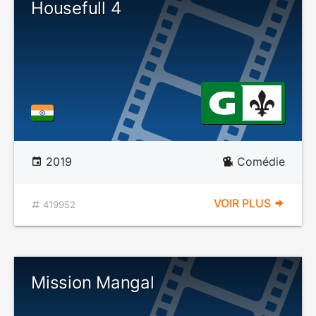
Housefull 4
2019
Comédie
VOIR PLUS
419952
Mission Mangal