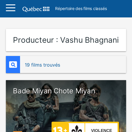
Répertoire des films classés
Producteur :
Vashu Bhagnani
19 films trouvés
Bade Miyan Chote Miyan
VIOLENCE