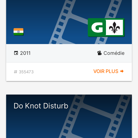
2011
Comédie
VOIR PLUS
355473
Do Knot Disturb