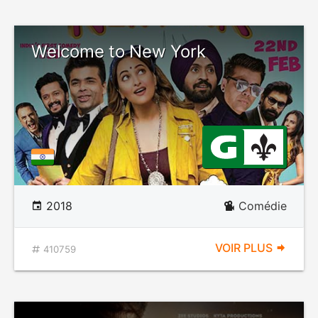
Welcome to New York
2018
Comédie
VOIR PLUS
410759