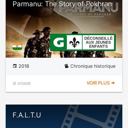
Parmanu: The Story of Pokhran
DÉCONSEILLÉ
AUX JEUNES
ENFANTS
2018
Chronique historique
VOIR PLUS
410698
F.A.L.T.U