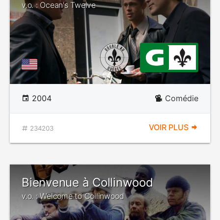
v.o. : Ocean's Twelve
2004
Comédie
VOIR PLUS
234203
Bienvenue à Collinwood
v.o. : Welcome to Collinwood