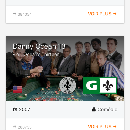
VOIR PLUS
384054
Danny Ocean 13
v.o. : Ocean's Thirteen
2007
Comédie
VOIR PLUS
286735