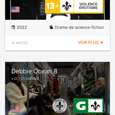
VIOLENCE
ÉROTISME
2022
Drame de science-fiction
VOIR PLUS
441700
Debbie Ocean 8
v.o. : Ocean's 8