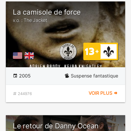
La camisole de force
v.o. : The Jacket
2005
Suspense fantastique
VOIR PLUS
244976
Le retour de Danny Ocean