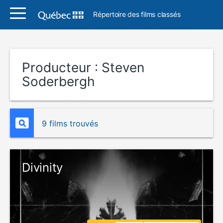
Répertoire des films classés
Producteur :
Steven
Soderbergh
9 films trouvés
Divinity