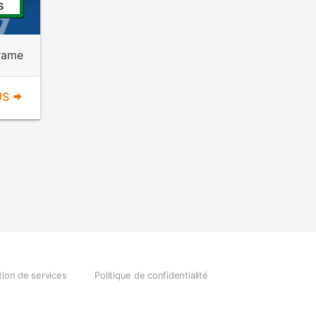
S
rame
US
tion de services
Politique de confidentialité