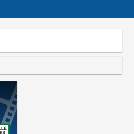
LLÉ
ES