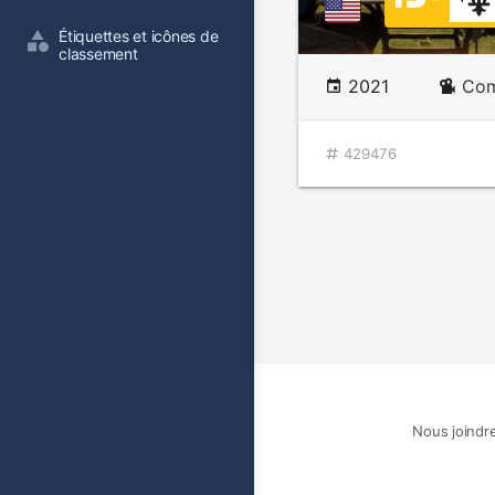
Étiquettes et icônes de 
classement
2021
Com
429476
Nous joindr