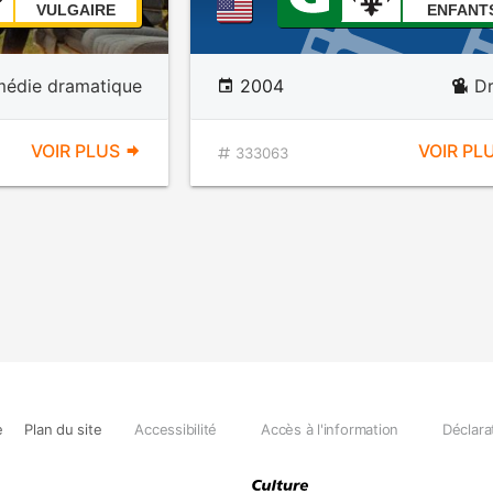
VULGAIRE
ENFANT
édie dramatique
2004
D
VOIR PLUS
VOIR PL
333063
e
Plan du site
Accessibilité
Accès à l'information
Déclara