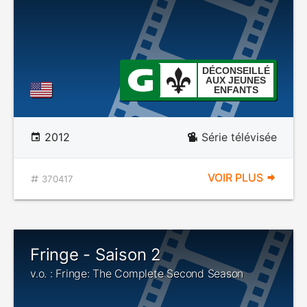
DÉCONSEILLÉ
AUX JEUNES
ENFANTS
2012
Série télévisée
VOIR PLUS
370417
Fringe - Saison 2
v.o. : Fringe: The Complete Second Season