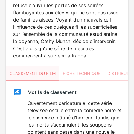
refuse d’ouvrir les portes de ses soirées
flamboyantes aux élèves qui ne sont pas issus
de familles aisées. Voyant d’un mauvais œil
l’influence de ces quelques filles superficielles
sur l’ensemble de la communauté estudiantine,
la doyenne, Cathy Munsh, décide d’intervenir.
C’est alors qu’une série de meurtres
commencent à survenir à Kappa.
CLASSEMENT DU FILM
FICHE TECHNIQUE
DISTRIBUTE
Classement
Motifs de classement
Classement
du
Ouvertement caricaturale, cette série
VIOLENCE
télévisée oscille entre la comédie noire et
film
le suspense mâtiné d’horreur. Tandis que
les morts s’accumulent, les soupçons
pointent sans cesse dans une nouvelle