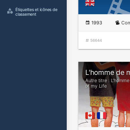
Étiquettes et icônes de 
classement
1993
Com
56644
L'homme de m
Autre titre : L'homm
of my Life