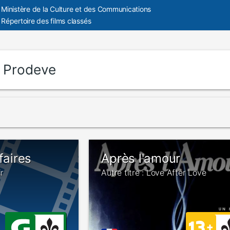
Ministère de la Culture et des Communications
Répertoire des films classés
:
Prodeve
faires
Après l'amour
ir
Autre titre : Love After Love