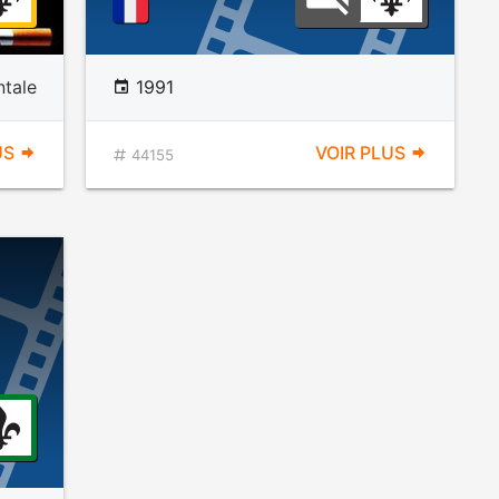
ntale
1991
US
VOIR PLUS
44155