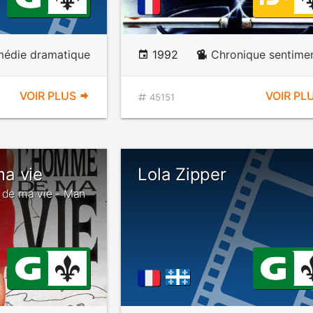
édie dramatique
1992
Chronique sentime
VOIR PLUS
VOIR PL
45151
a vie
Lola Zipper
e de ma vie - Man