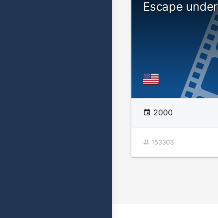
Escape under
2000
153303