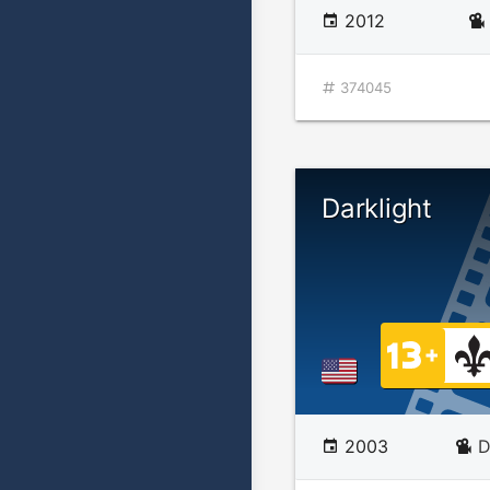
2012
374045
Darklight
2003
D