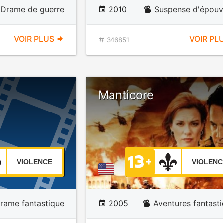
Drame de guerre
2010
Suspense d'épouv
VOIR PLUS
VOIR PL
346851
Manticore
VIOLENCE
VIOLENC
rame fantastique
2005
Aventures fantast