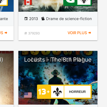
ante
2013
Drame de science-fiction
US
VOIR PLUS
379293
d)
Locusts - The 8th Plague
HORREUR