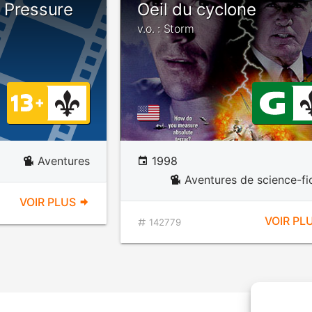
 Pressure
Oeil du cyclone
v.o. : Storm
Aventures
1998
Aventures de science-fi
VOIR PLUS
VOIR PL
142779