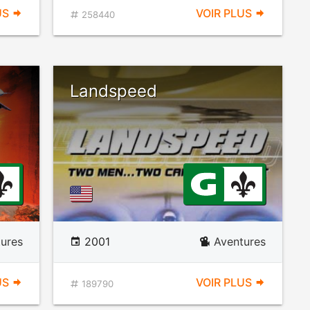
US
VOIR PLUS
258440
Landspeed
ures
2001
Aventures
US
VOIR PLUS
189790