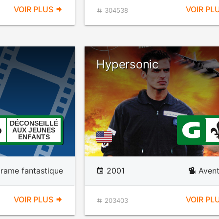
VOIR PLUS
VOIR PL
304538
Hypersonic
DÉCONSEILLÉ
AUX JEUNES
ENFANTS
rame fantastique
2001
Avent
VOIR PLUS
VOIR PL
203403