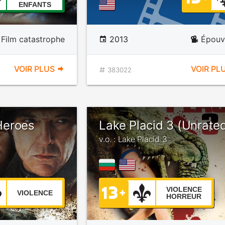
ENFANTS
Film catastrophe
2013
Épouv
VOIR PLUS
VOIR PL
383022
Heroes
Lake Placid 3 (Unrate
v.o. : Lake Placid 3
VIOLENCE
VIOLENCE
HORREUR