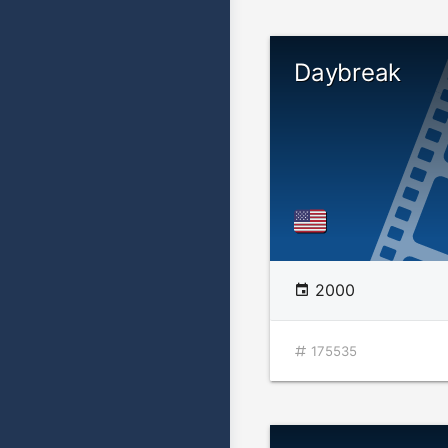
Daybreak
2000
175535