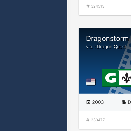
324513
Dragonstorm
v.o. : Dragon Quest
2003
D
230477