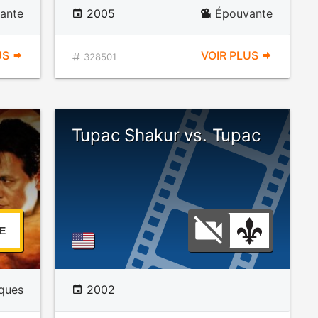
ante
2005
Épouvante
US
VOIR PLUS
328501
Tupac Shakur vs. Tupac
E
iques
2002