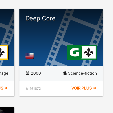
Deep Core
nage
2000
Science-fiction
US
VOIR PLUS
161672