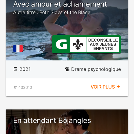
Avec amour et acharnement
Autre titre : Both Sides of the Blade
DÉCONSEILLÉ
AUX JEUNES
ENFANTS
2021
Drame psychologique
VOIR PLUS
433610
En attendant Bojangles