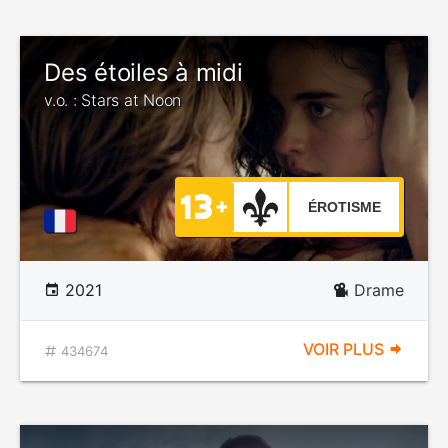
Des étoiles à midi
v.o. : Stars at Noon
ÉROTISME
2021
Drame
VOIR PLUS
434674