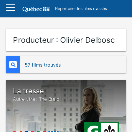
Répertoire des films classés
Producteur :
Olivier Delbosc
57 films trouvés
La tresse
Autre titre : The Braid