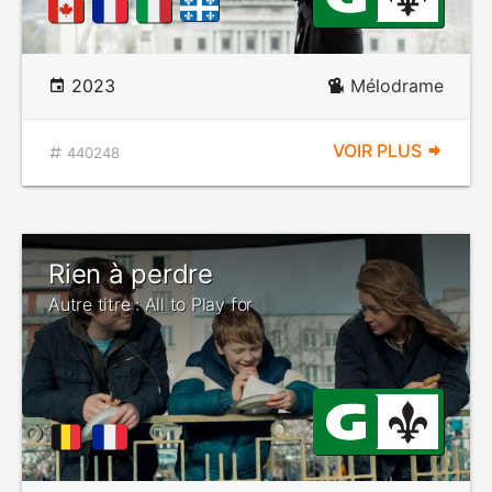
2023
Mélodrame
VOIR PLUS
440248
Rien à perdre
Autre titre : All to Play for