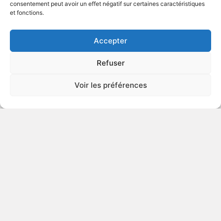
consentement peut avoir un effet négatif sur certaines caractéristiques
et fonctions.
VOIR PLUS
429313
Accepter
Refuser
Le trésor du petit Nicolas
Voir les préférences
Autre titre : Little Nicholas's Treasure
2021
Comédie
VOIR PLUS
429269