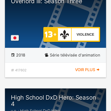
Overlord III: Season Three
VIOLENCE
2018
Série télévisée d'animation
VOIR PLUS
417602
High School DxD Hero: Season
4
v.o. : High School DxD Hero