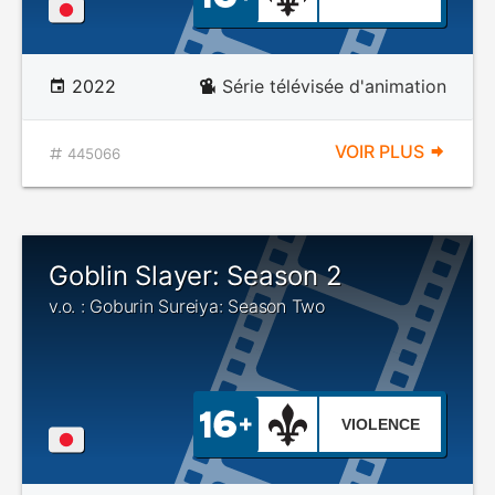
2022
Série télévisée d'animation
VOIR PLUS
445066
Goblin Slayer: Season 2
v.o. : Goburin Sureiya: Season Two
VIOLENCE