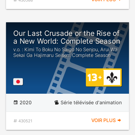
430588
Our Last Crusade or the Rise of
a New World: Complete Season
v.o. : Kimi To Boku No Saigo No Senjou, Arui Wa
Sekai Ga Hajimaru Seisen: Complete Season
2020
Série télévisée d'animation
VOIR PLUS
430521