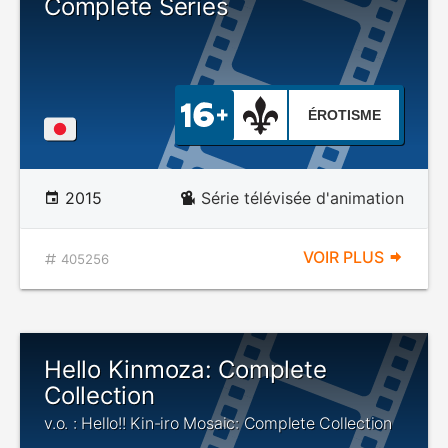
Complete Series
ÉROTISME
2015
Série télévisée d'animation
VOIR PLUS
405256
Hello Kinmoza: Complete
Collection
v.o. : Hello!! Kin-iro Mosaic: Complete Collection