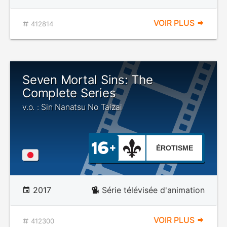
VOIR PLUS
412814
Seven Mortal Sins: The
Complete Series
v.o. : Sin Nanatsu No Taizai
ÉROTISME
2017
Série télévisée d'animation
VOIR PLUS
412300