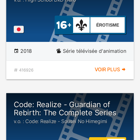
ÉROTISME
2018
Série télévisée d'animation
VOIR PLUS
416926
Code: Realize - Guardian of
Rebirth: The Complete Series
v.o. : Code: Realize - Sousei No Himegimi