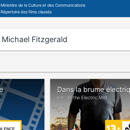
Ministère de la Culture et des Communications
Répertoire des films classés
:
Michael Fitzgerald
e
Dans la brume électri
v.o. : In the Electric Mist
OLENCE