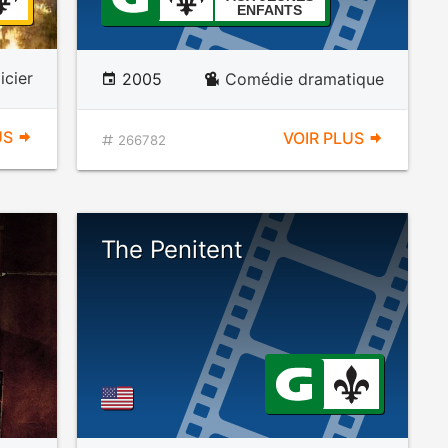
ENFANTS
icier
2005
Comédie dramatique
US
VOIR PLUS
266782
The Penitent