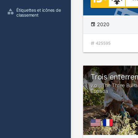
Étiquettes et icônes de 
classement
2020
425595
Trois enterre
v.o. : The Three Buri
Estrada