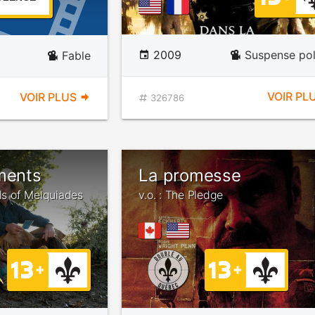
2009
Suspense pol
Fable
VOIR PL
VOIR PLUS
326786
ments
La promesse
als of Melquiades
v.o. : The Pledge