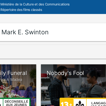
Ministère de la Culture et des Communications
Répertoire des films classés
:
Mark E. Swinton
ly Funeral
Nobody's Fool
erry's A Madea
DÉCONSEILLÉ
LANGAG
AUX JEUNES