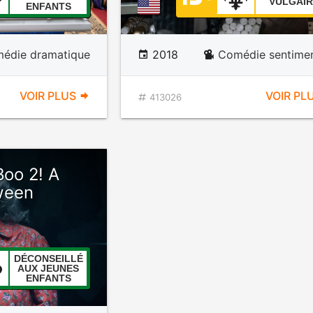
VULGAIR
ENFANTS
édie dramatique
2018
Comédie sentimen
VOIR PLUS
VOIR PL
413026
Boo 2! A
ween
DÉCONSEILLÉ
AUX JEUNES
ENFANTS