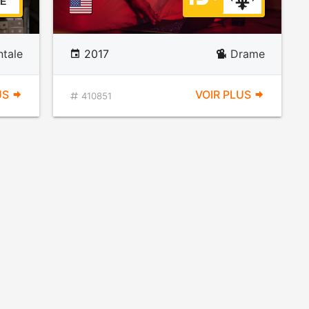
E
tale
2017
Drame
US
VOIR PLUS
410851