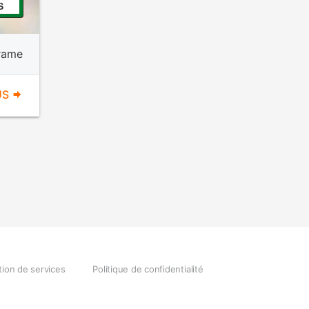
S
rame
US
tion de services
Politique de confidentialité