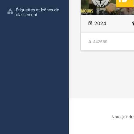
Étiquettes et icônes de 
classement
2024
442669
Nous joindr