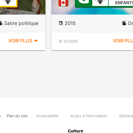
ENFANT
Satire politique
2015
D
VOIR PLUS
VOIR PL
403069
e
Plan du site
Accessibilité
Accès à l'information
Déclara