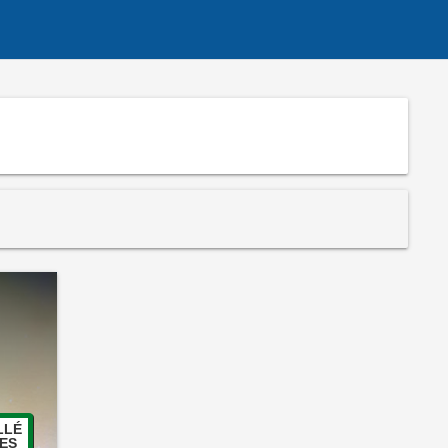
LLÉ
ES