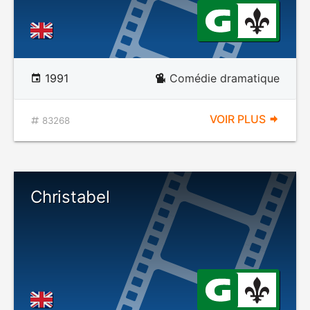
1991
Comédie dramatique
VOIR PLUS
83268
Christabel