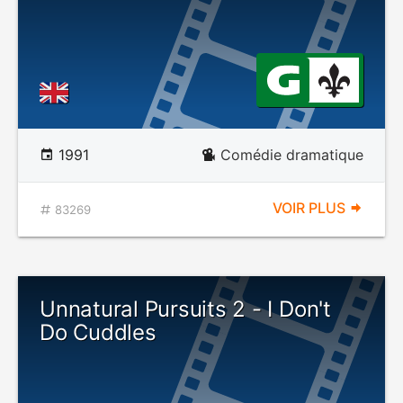
1991
Comédie dramatique
VOIR PLUS
83269
Unnatural Pursuits 2 - I Don't
Do Cuddles