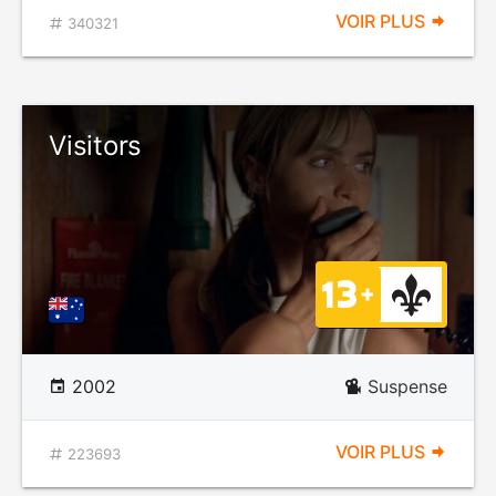
VOIR PLUS
340321
Visitors
2002
Suspense
VOIR PLUS
223693