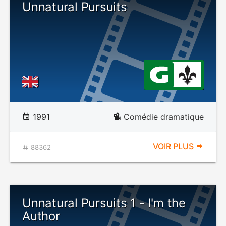
Unnatural Pursuits
1991
Comédie dramatique
VOIR PLUS
88362
Unnatural Pursuits 1 - I'm the
Author