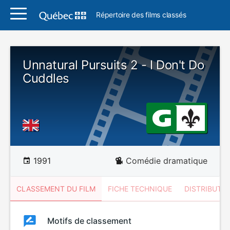
Répertoire des films classés
Unnatural Pursuits 2 - I Don't Do
Cuddles
1991
Comédie dramatique
CLASSEMENT DU FILM
FICHE TECHNIQUE
DISTRIBUTE
Classement
Motifs de classement
Classement