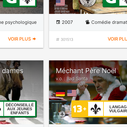
e psychologique
2007
Comédie dramat
VOIR PLUS
VOIR PL
301513
e dames
Méchant Père Noël
v.o. : Bad Santa
DÉCONSEILLÉ
LANGAG
AUX JEUNES
VULGAIR
ENFANTS