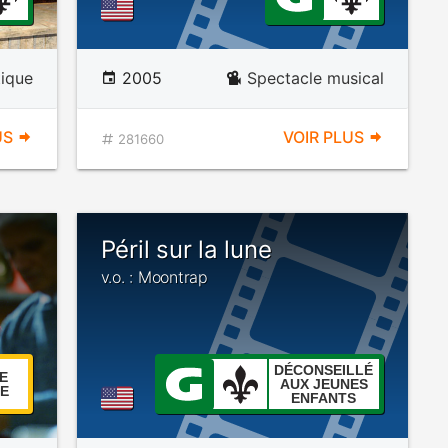
ique
2005
Spectacle musical
US
VOIR PLUS
281660
Péril sur la lune
v.o. : Moontrap
DÉCONSEILLÉ
E
AUX JEUNES
E
ENFANTS