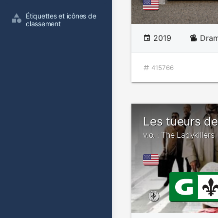
Étiquettes et icônes de 
classement
2019
Dram
415766
Les tueurs d
v.o. : The Ladykillers