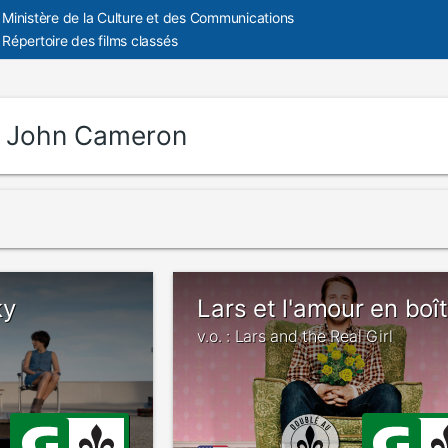
Ministère de la Culture et des Communications
Répertoire des films classés
:
John Cameron
ky
Lars et l'amour en boî
v.o. : Lars and the Real Girl