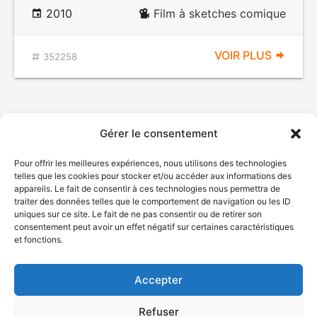
2010
Film à sketches comique
VOIR PLUS
352258
Gérer le consentement
Pour offrir les meilleures expériences, nous utilisons des technologies
telles que les cookies pour stocker et/ou accéder aux informations des
appareils. Le fait de consentir à ces technologies nous permettra de
traiter des données telles que le comportement de navigation ou les ID
uniques sur ce site. Le fait de ne pas consentir ou de retirer son
© Gouvernement du Québec, 2026
consentement peut avoir un effet négatif sur certaines caractéristiques
et fonctions.
Nous joindre
Plan du site
Accepter
Accessibilité
Accès à l'information
Refuser
Déclaration de services