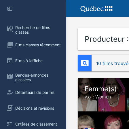
Recherche de films 
classés
Producteur 
Films classés récemment
Films à l’affiche
10 films trouvé
Bandes-annonces 
classées
Femme(s)
Détenteurs de permis
v.o. : Women
Décisions et révisions
Critères de classement