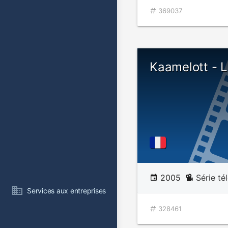
369037
Kaamelott - Li
2005
Série té
Services aux entreprises
328461