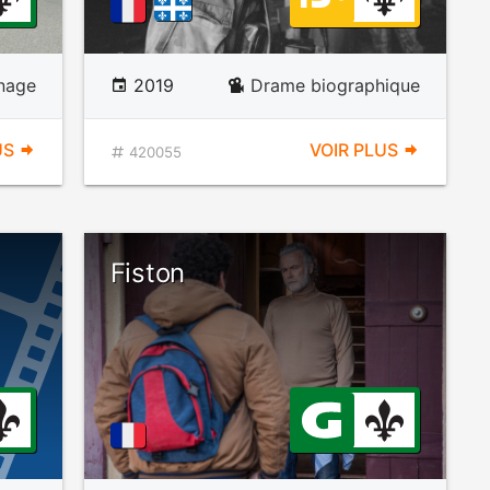
nage
2019
Drame biographique
US
VOIR PLUS
420055
Fiston