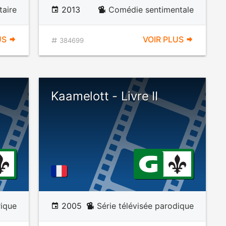
aire
2013
Comédie sentimentale
US
VOIR PLUS
384699
Kaamelott - Livre II
rique
2005
Série télévisée parodique