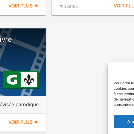
VOIR PLUS
VOIR PL
339182
vre I
Pour offrir 
cookies pour
à ces techn
de navigatio
lévisée parodique
consentement
Ac
VOIR PLUS