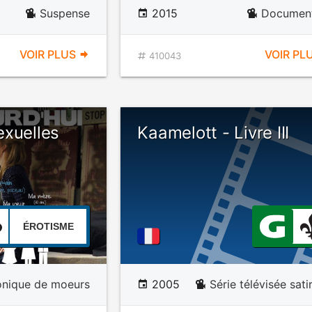
Suspense
2015
Document
VOIR PLUS
VOIR PL
410043
exuelles
Kaamelott - Livre III
ÉROTISME
onique de moeurs
2005
Série télévisée sati