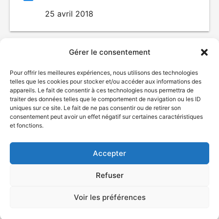
25 avril 2018
Gérer le consentement
Pour offrir les meilleures expériences, nous utilisons des technologies
telles que les cookies pour stocker et/ou accéder aux informations des
appareils. Le fait de consentir à ces technologies nous permettra de
traiter des données telles que le comportement de navigation ou les ID
uniques sur ce site. Le fait de ne pas consentir ou de retirer son
© Gouvernement du Québec, 2026
consentement peut avoir un effet négatif sur certaines caractéristiques
et fonctions.
Nous joindre
Plan du site
Accepter
Accessibilité
Accès à l'information
Refuser
Déclaration de services
Politique de confidentialité
Voir les préférences