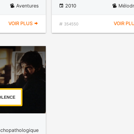
Aventures
2010
Mélod
VOIR PLUS
VOIR PL
354550
OLENCE
ychopathologique