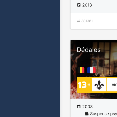
2013
381381
Dédales
VI
2003
Suspense ps