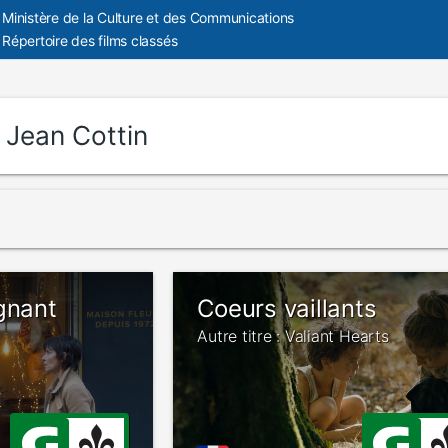
Ministère de la Culture et des Communications
Répertoire des films classés
:
Jean Cottin
gnant
Coeurs vaillants
Autre titre : Valiant Hearts