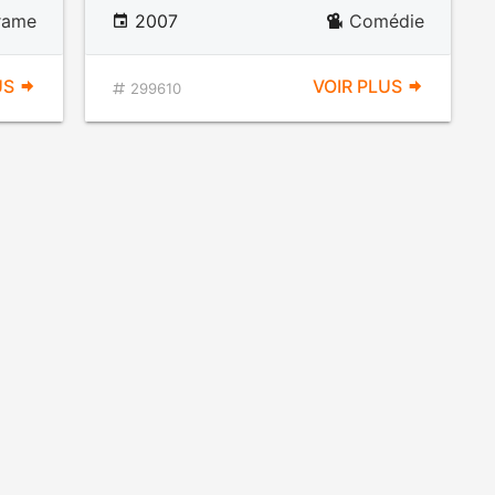
rame
2007
Comédie
US
VOIR PLUS
299610