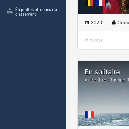
Étiquettes et icônes de 
classement
2020
Comé
431692
En solitaire
Autre titre : Turning 