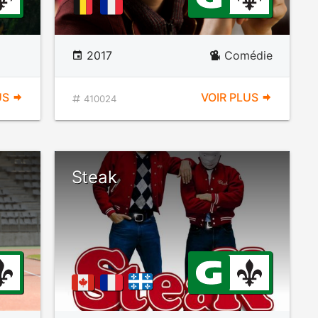
2017
Comédie
US
VOIR PLUS
410024
Steak