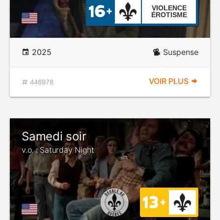
VIOLENCE
ÉROTISME
2025
Suspense
VOIR PLUS
446978
Samedi soir
v.o. : Saturday Night