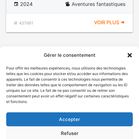
2024
Aventures fantastiques
VOIR PLUS
437661
Gérer le consentement
Pour offrir les meilleures expériences, nous utilisons des technologies
telles que les cookies pour stocker et/ou accéder aux informations des
appareils. Le fait de consentir à ces technologies nous permettra de
traiter des données telles que le comportement de navigation ou les ID
uniques sur ce site. Le fait de ne pas consentir ou de retirer son
© Gouvernement du Québec, 2026
consentement peut avoir un effet négatif sur certaines caractéristiques
et fonctions.
Nous joindre
Plan du site
Accepter
Accessibilité
Accès à l'information
Refuser
Déclaration de services