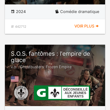
2024
Comédie dramatique
VOIR PLUS
442712
S.O.S. fantômes : l'empire de
glace
v.o. : Ghostbusters: Frozen Empire
DÉCONSEILLÉ
AUX JEUNES
ENFANTS