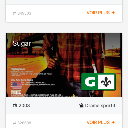
VOIR PLUS
349503
Sugar
2008
Drame sportif
VOIR PLUS
326638