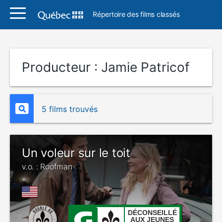
Répertoire des films classés
Producteur :
Jamie Patricof
5 films trouvés
Un voleur sur le toit
v.o. : Roofman
DÉCONSEILLÉ
AUX JEUNES