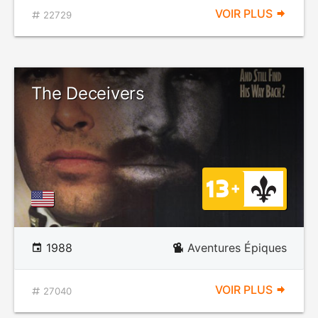
VOIR PLUS
22729
The Deceivers
1988
Aventures Épiques
VOIR PLUS
27040