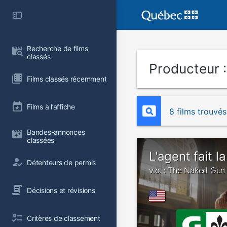
Recherche de films 
classés
Producteur 
Films classés récemment
Films à l’affiche
8 films trouvés
Bandes-annonces 
classées
L'agent fait l
Détenteurs de permis
v.o. : The Naked Gun
Décisions et révisions
Critères de classement