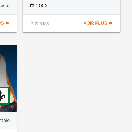
siste
2003
US
VOIR PLUS
228485
tale