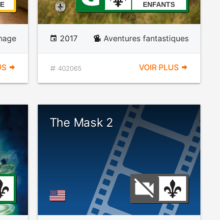
E
ENFANTS
nage
2017
Aventures fantastiques
US
VOIR PLUS
402065
The Mask 2