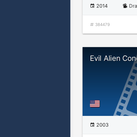
2014
Dr
384479
Evil Alien Co
2003