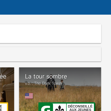
pée
La tour sombre
v.o. : The Dark Tower
E
DÉCONSEILLÉ
E
AUX JEUNES