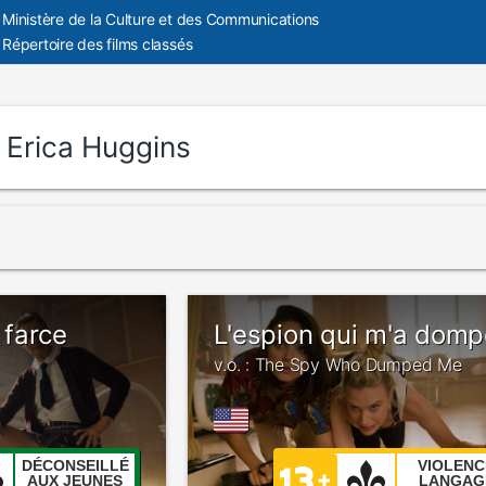
Ministère de la Culture et des Communications
Répertoire des films classés
:
Erica Huggins
a farce
L'espion qui m'a dom
v.o. : The Spy Who Dumped Me
DÉCONSEILLÉ
VIOLENC
AUX JEUNES
LANGAG