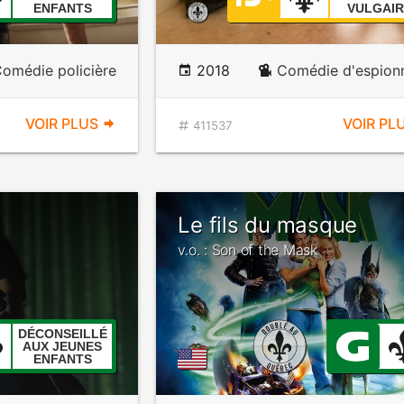
ENFANTS
VULGAIR
omédie policière
2018
Comédie d'espion
VOIR PLUS
VOIR PL
411537
Le fils du masque
v.o. : Son of the Mask
DÉCONSEILLÉ
AUX JEUNES
ENFANTS