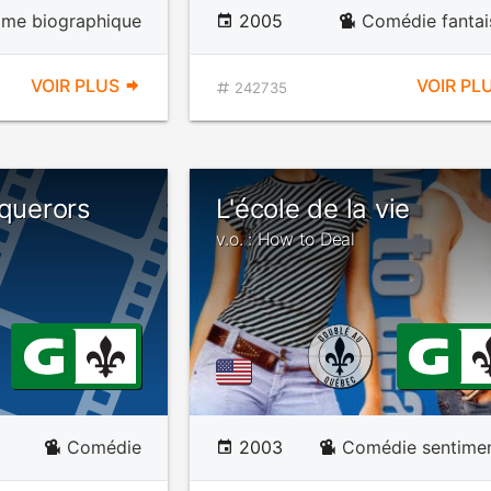
ame biographique
2005
Comédie fantai
VOIR PLUS
VOIR PL
242735
nquerors
L'école de la vie
v.o. : How to Deal
Comédie
2003
Comédie sentimen