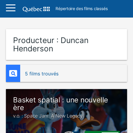
Répertoire des films classés
Producteur :
Duncan
Henderson
5 films trouvés
Basket spatial : une nouvelle
ère
v.o. : Space Jam: A New Legacy