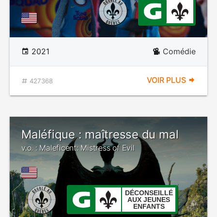
2021
Comédie
VOIR PLUS
427368
Maléfique : maîtresse du mal
v.o. : Maleficent: Mistress of Evil
DÉCONSEILLÉ
AUX JEUNES
ENFANTS