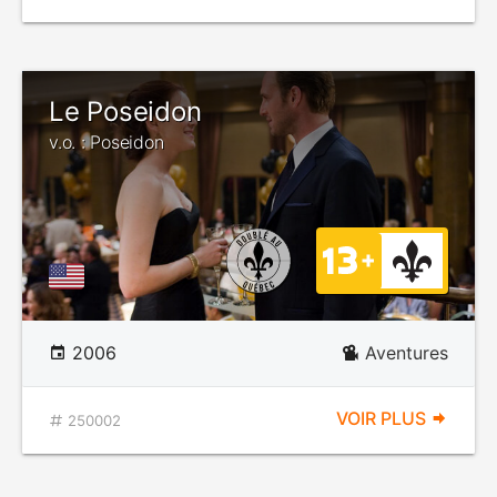
Le Poseidon
v.o. : Poseidon
2006
Aventures
VOIR PLUS
250002