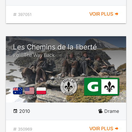
VOIR PLUS
397051
Les Chemins de la liberté
v.o. : The Way Back
2010
Drame
VOIR PLUS
350969