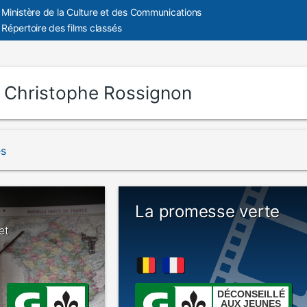
Ministère de la Culture et des Communications
Répertoire des films classés
:
Christophe Rossignon
és
La promesse verte
et
DÉCONSEILLÉ
AUX JEUNES