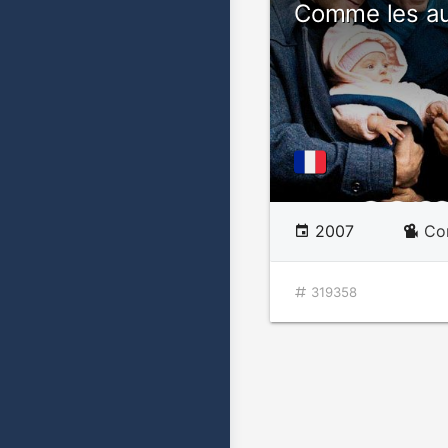
Comme les au
2007
Co
319358