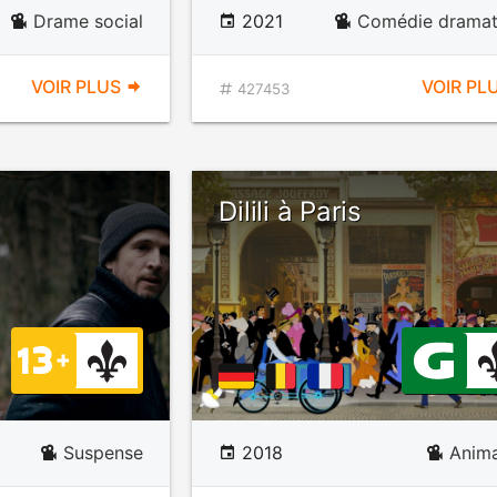
Drame social
2021
Comédie dramat
VOIR PLUS
VOIR PL
427453
Dilili à Paris
Suspense
2018
Anima