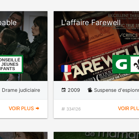
pable
L'affaire Farewell
ONSEILLÉ
 JEUNES
NFANTS
Drame judiciaire
2009
Suspense d'espion
VOIR PLUS
VOIR PL
334126