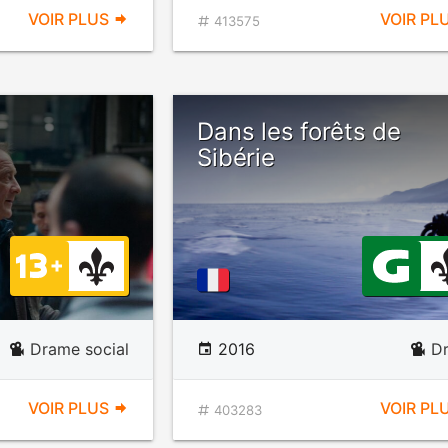
VOIR PLUS
VOIR PL
413575
Dans les forêts de
Sibérie
Drame social
2016
D
VOIR PLUS
VOIR PL
403283