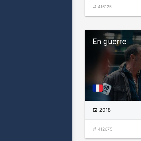
416125
En guerre
2018
412675