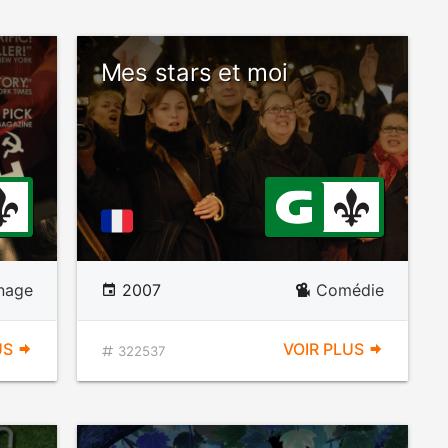
Mes stars et moi
nage
2007
Comédie
US
VOIR PLUS
322537