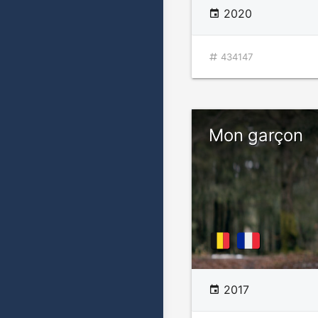
2020
434147
Mon garçon
2017