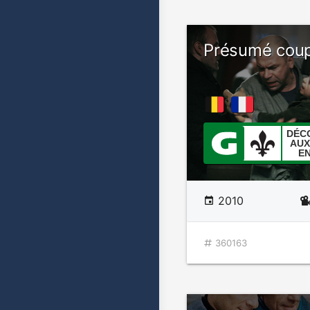
Présumé cou
DÉC
AUX
E
2010
360163