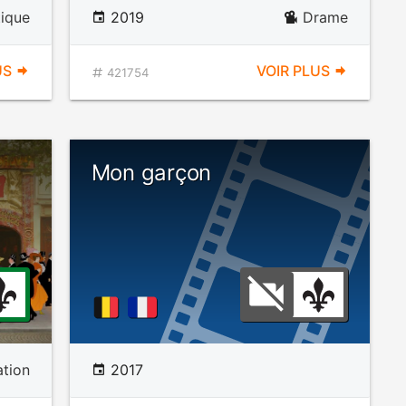
ique
2019
Drame
US
VOIR PLUS
421754
Mon garçon
tion
2017