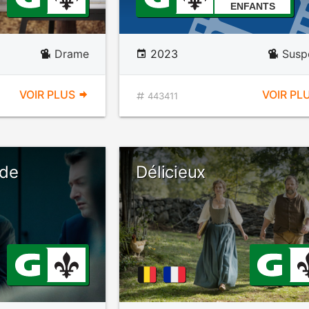
ENFANTS
Drame
2023
Susp
VOIR PLUS
VOIR PL
443411
nde
Délicieux