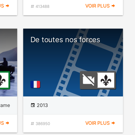
US
VOIR PLUS
413488
De toutes nos forces
rame
2013
US
VOIR PLUS
386950