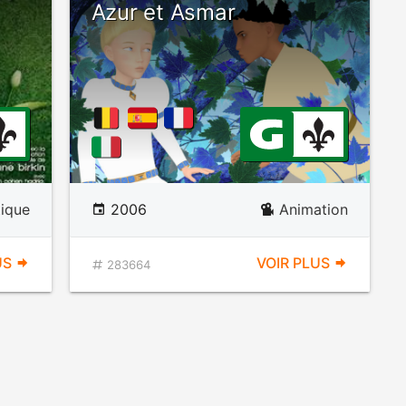
Azur et Asmar
ique
2006
Animation
US
VOIR PLUS
283664