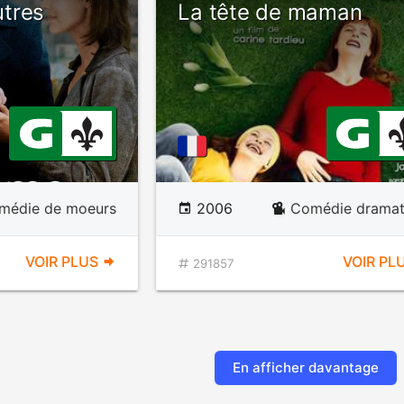
tres
La tête de maman
médie de moeurs
2006
Comédie dramat
VOIR PLUS
VOIR PL
291857
En afficher davantage