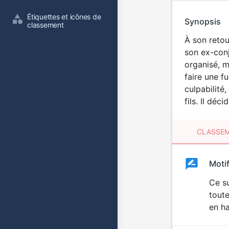
Étiquettes et icônes de 
Synopsis
classement
À son retou
son ex-conj
organisé, m
faire une f
culpabilité
fils. Il dé
CLASSEM
Clas
Moti
Classemen
du
Ce su
toute
film
en ha