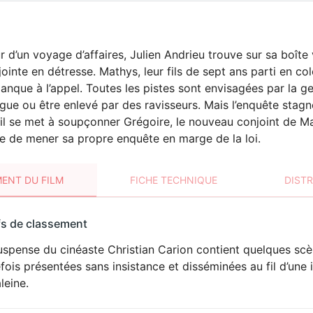
r d’un voyage d’affaires, Julien Andrieu trouve sur sa boît
ointe en détresse. Mathys, leur fils de sept ans parti en 
anque à l’appel. Toutes les pistes sont envisagées par la g
ugue ou être enlevé par des ravisseurs. Mais l’enquête stagn
, il se met à soupçonner Grégoire, le nouveau conjoint de Ma
cide de mener sa propre enquête en marge de la loi.
ENT DU FILM
FICHE TECHNIQUE
DIST
sement
fs de classement
t
spense du cinéaste Christian Carion contient quelques scèn
fois présentées sans insistance et disséminées au fil d’une 
leine.