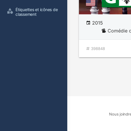
Étiquettes et icônes de 
classement
2015
Comédie d
398848
Nous joindr