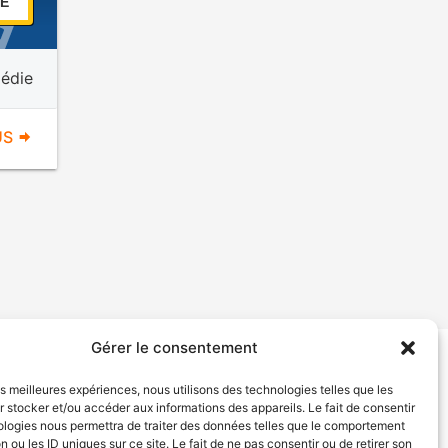
E
édie
US
Gérer le consentement
tion de services
Politique de confidentialité
les meilleures expériences, nous utilisons des technologies telles que les
 stocker et/ou accéder aux informations des appareils. Le fait de consentir
ologies nous permettra de traiter des données telles que le comportement
n ou les ID uniques sur ce site. Le fait de ne pas consentir ou de retirer son