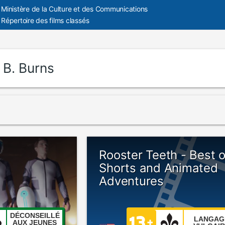
Ministère de la Culture et des Communications
Répertoire des films classés
:
B. Burns
Rooster Teeth - Best o
Shorts and Animated
Adventures
DÉCONSEILLÉ
LANGAG
AUX JEUNES