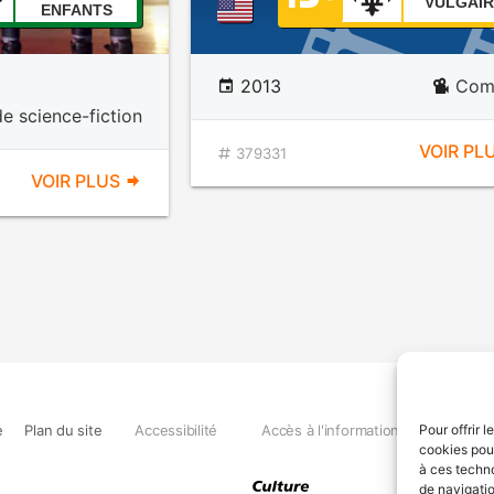
VULGAIR
ENFANTS
2013
Com
e science-fiction
VOIR PL
379331
VOIR PLUS
e
Plan du site
Accessibilité
Accès à l'information
Déclara
Pour offrir 
cookies pour
à ces techn
de navigatio