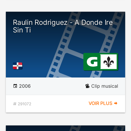
Raulin Rodriguez - A Donde Ire
Sin Ti
2006
Clip musical
VOIR PLUS
291072