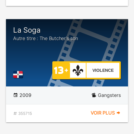
La Soga
Autre titre : The Butcher's son
VIOLENCE
2009
Gangsters
VOIR PLUS
355715