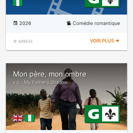
2026
Comédie romantique
VOIR PLUS
449633
Mon père, mon ombre
v.o. : My Father's Shadow