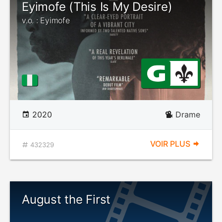
Eyimofe (This Is My Desire)
v.o. : Eyimofe
2020
Drame
VOIR PLUS
432329
August the First