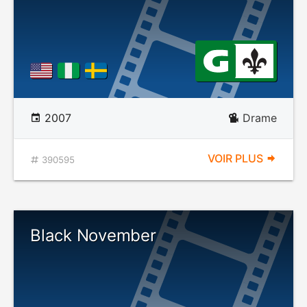
2007
Drame
VOIR PLUS
390595
Black November