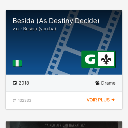
Besida (As Destiny Decide)
v.o. : Besida (yoruba)
2018
Drame
VOIR PLUS
432333