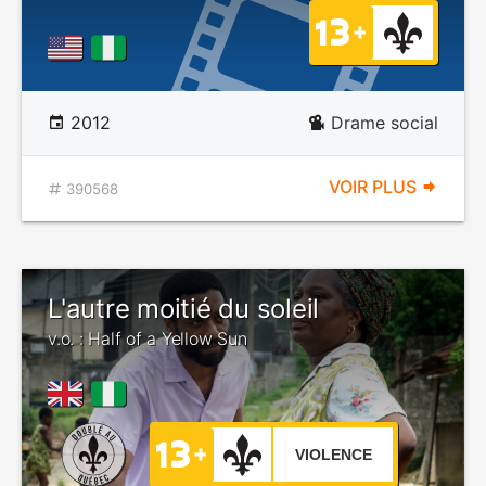
2012
Drame social
VOIR PLUS
390568
L'autre moitié du soleil
v.o. : Half of a Yellow Sun
VIOLENCE