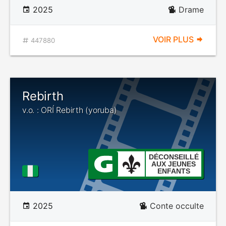
2025
Drame
VOIR PLUS
447880
Rebirth
v.o. : ORÍ Rebirth (yoruba)
DÉCONSEILLÉ
AUX JEUNES
ENFANTS
2025
Conte occulte