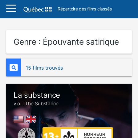
Répertoire des films classés
Genre :
Épouvante satirique
15 films trouvés
La substance
v.o. : The Substance
HORREUR