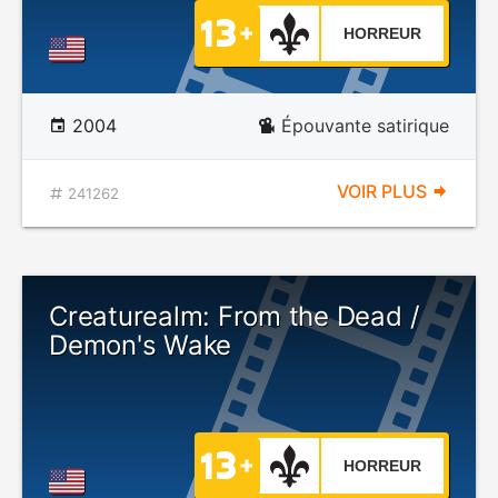
HORREUR
2004
Épouvante satirique
VOIR PLUS
241262
Creaturealm: From the Dead /
Demon's Wake
HORREUR