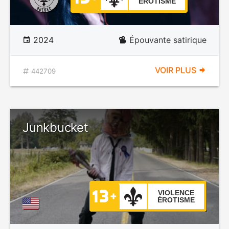
ÉROTISME
2024
Épouvante satirique
VOIR PLUS
442709
Junkbucket
VIOLENCE
ÉROTISME