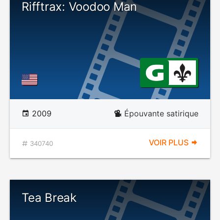
Rifftrax: Voodoo Man
2009
Épouvante satirique
VOIR PLUS
340740
Tea Break