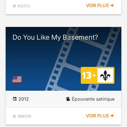
VOIR PLUS
412173
Do You Like My Basement?
2012
Épouvante satirique
VOIR PLUS
389729