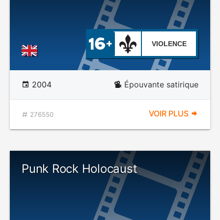
VIOLENCE
2004
Épouvante satirique
VOIR PLUS
276550
Punk Rock Holocaust