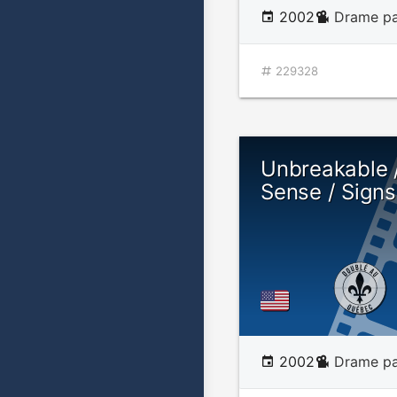
2002
Drame pa
229328
Unbreakable /
Sense / Signs
2002
Drame pa