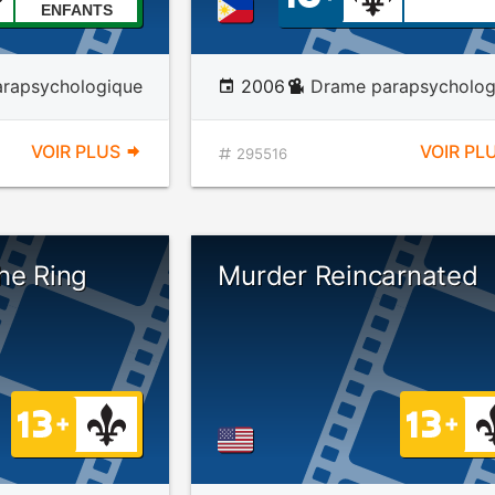
ENFANTS
rapsychologique
2006
Drame parapsycholog
VOIR PLUS
VOIR PL
295516
he Ring
Murder Reincarnated