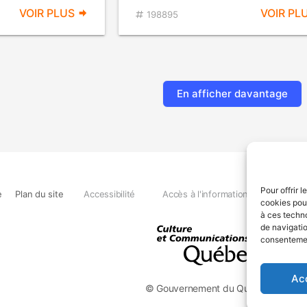
VOIR PLUS
VOIR PL
198895
En afficher davantage
Pour offrir 
e
Plan du site
Accessibilité
Accès à l'information
Déclara
cookies pour
à ces techn
de navigatio
consentement
Ac
© Gouvernement du Québec, 2026