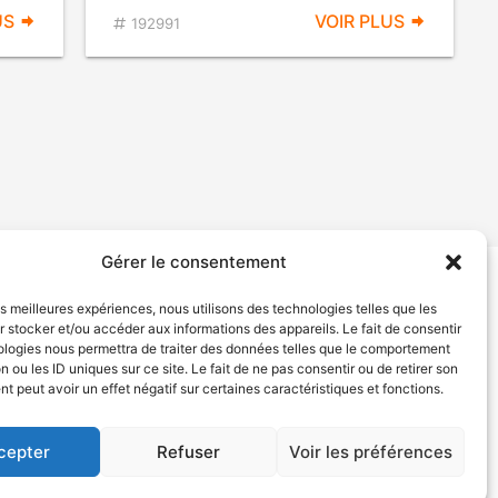
US
VOIR PLUS
192991
Gérer le consentement
les meilleures expériences, nous utilisons des technologies telles que les
tion de services
Politique de confidentialité
 stocker et/ou accéder aux informations des appareils. Le fait de consentir
ologies nous permettra de traiter des données telles que le comportement
n ou les ID uniques sur ce site. Le fait de ne pas consentir ou de retirer son
 peut avoir un effet négatif sur certaines caractéristiques et fonctions.
cepter
Refuser
Voir les préférences