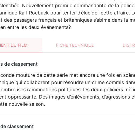
éclenchée. Nouvellement promue commandante de la police f
tannique Karl Roebuck pour tenter d’élucider cette affaire
t des passagers français et britanniques s’abîme dans la mer
lien entre les deux événements?
ENT DU FILM
FICHE TECHNIQUE
DIST
sement
fs de classement
t
econde mouture de cette série met encore une fois en scène
annique qui collaborent pour résoudre un crime commis dans
ombreuses ramifications politiques, les deux policiers mè
ent oppressante. Des images d’enlèvements, d’agressions et
tte nouvelle saison.
 de classement