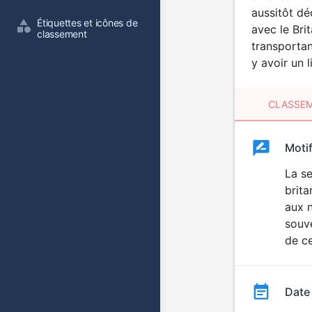
aussitôt d
Étiquettes et icônes de 
avec le Bri
classement
transportan
y avoir un 
CLASSEM
Clas
Moti
Classemen
du
La s
brit
film
aux n
souv
de ce
Date