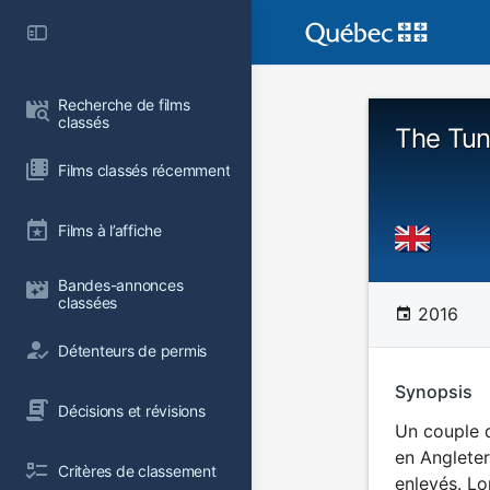
Recherche de films 
classés
The Tun
Films classés récemment
Films à l’affiche
Bandes-annonces 
classées
2016
Détenteurs de permis
Synopsis
Décisions et révisions
Un couple d
en Angleter
Critères de classement
enlevés. Lo