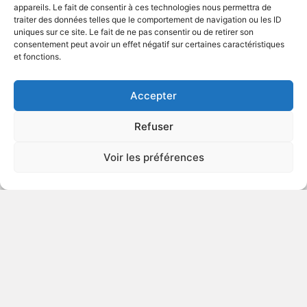
appareils. Le fait de consentir à ces technologies nous permettra de
traiter des données telles que le comportement de navigation ou les ID
uniques sur ce site. Le fait de ne pas consentir ou de retirer son
2010
Drame
consentement peut avoir un effet négatif sur certaines caractéristiques
et fonctions.
VOIR PLUS
363162
Accepter
Refuser
Family Guy Presents:
Voir les préférences
Something Something
Something Darkside
DÉCONSEILLÉ
AUX JEUNES
ENFANTS
2009
Animation