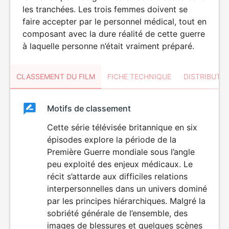
les tranchées. Les trois femmes doivent se
faire accepter par le personnel médical, tout en
composant avec la dure réalité de cette guerre
à laquelle personne n’était vraiment préparé.
CLASSEMENT DU FILM
FICHE TECHNIQUE
DISTRIBUTE
Classement
Motifs de classement
Classement
du
Cette série télévisée britannique en six
DÉCONSEILLÉ
AUX JEUNES
épisodes explore la période de la
film
ENFANTS
Première Guerre mondiale sous l’angle
peu exploité des enjeux médicaux. Le
récit s’attarde aux difficiles relations
interpersonnelles dans un univers dominé
par les principes hiérarchiques. Malgré la
sobriété générale de l’ensemble, des
images de blessures et quelques scènes