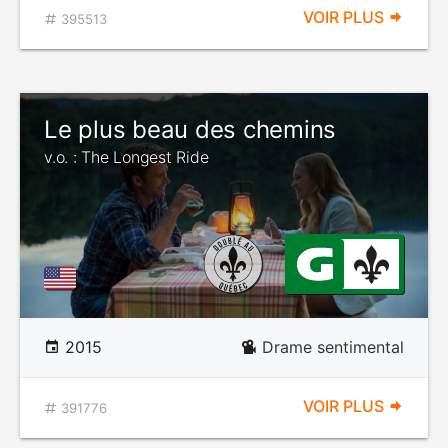
VOIR PLUS
395513
Le plus beau des chemins
v.o. : The Longest Ride
2015
Drame sentimental
VOIR PLUS
391776