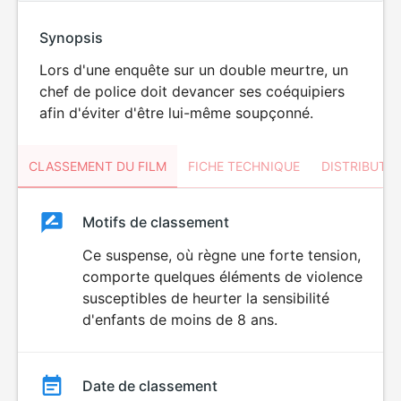
Synopsis
Lors d'une enquête sur un double meurtre, un
chef de police doit devancer ses coéquipiers
afin d'éviter d'être lui-même soupçonné.
CLASSEMENT DU FILM
FICHE TECHNIQUE
DISTRIBUTE
Classement
Motifs de classement
Classement
du
Ce suspense, où règne une forte tension,
DÉCONSEILLÉ
AUX JEUNES
comporte quelques éléments de violence
film
ENFANTS
susceptibles de heurter la sensibilité
d'enfants de moins de 8 ans.
Date de classement