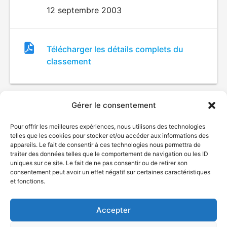
12 septembre 2003
Fichier
Télécharger les détails complets du
de
classement
classement
Gérer le consentement
Pour offrir les meilleures expériences, nous utilisons des technologies
telles que les cookies pour stocker et/ou accéder aux informations des
appareils. Le fait de consentir à ces technologies nous permettra de
traiter des données telles que le comportement de navigation ou les ID
uniques sur ce site. Le fait de ne pas consentir ou de retirer son
© Gouvernement du Québec, 2026
consentement peut avoir un effet négatif sur certaines caractéristiques
et fonctions.
Nous joindre
Plan du site
Accepter
Accessibilité
Accès à l'information