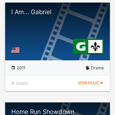
I Am... Gabriel
2011
Drame
VOIR PLUS
370432
Home Run Showdown