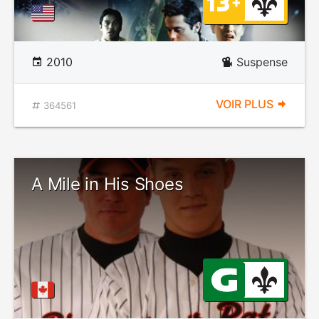
2010
Suspense
VOIR PLUS
364561
A Mile in His Shoes