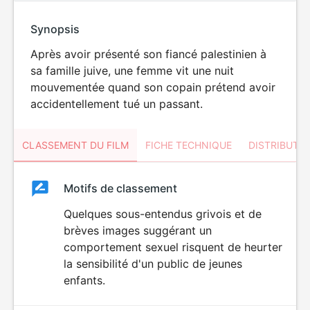
Synopsis
Après avoir présenté son fiancé palestinien à
sa famille juive, une femme vit une nuit
mouvementée quand son copain prétend avoir
accidentellement tué un passant.
CLASSEMENT DU FILM
FICHE TECHNIQUE
DISTRIBUTE
Classement
Motifs de classement
Classement
du
Quelques sous-entendus grivois et de
DÉCONSEILLÉ
AUX JEUNES
brèves images suggérant un
film
ENFANTS
comportement sexuel risquent de heurter
la sensibilité d'un public de jeunes
enfants.