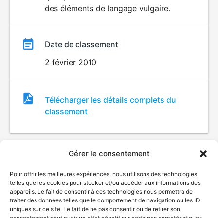
des éléments de langage vulgaire.
Date de classement
2 février 2010
Fichier
Télécharger les détails complets du
de
classement
classement
Gérer le consentement
Pour offrir les meilleures expériences, nous utilisons des technologies
telles que les cookies pour stocker et/ou accéder aux informations des
appareils. Le fait de consentir à ces technologies nous permettra de
traiter des données telles que le comportement de navigation ou les ID
uniques sur ce site. Le fait de ne pas consentir ou de retirer son
© Gouvernement du Québec, 2026
consentement peut avoir un effet négatif sur certaines caractéristiques