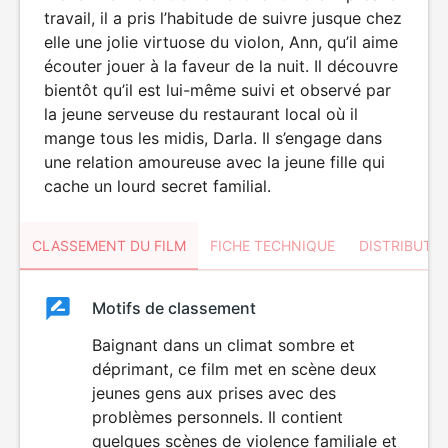
travail, il a pris l’habitude de suivre jusque chez
elle une jolie virtuose du violon, Ann, qu’il aime
écouter jouer à la faveur de la nuit. Il découvre
bientôt qu’il est lui-même suivi et observé par
la jeune serveuse du restaurant local où il
mange tous les midis, Darla. Il s’engage dans
une relation amoureuse avec la jeune fille qui
cache un lourd secret familial.
CLASSEMENT DU FILM
FICHE TECHNIQUE
DISTRIBUTE
Classement
Motifs de classement
Classement
du
Baignant dans un climat sombre et
déprimant, ce film met en scène deux
film
jeunes gens aux prises avec des
problèmes personnels. Il contient
quelques scènes de violence familiale et