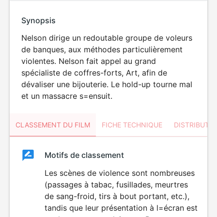
Synopsis
Nelson dirige un redoutable groupe de voleurs
de banques, aux méthodes particulièrement
violentes. Nelson fait appel au grand
spécialiste de coffres-forts, Art, afin de
dévaliser une bijouterie. Le hold-up tourne mal
et un massacre s=ensuit.
CLASSEMENT DU FILM
FICHE TECHNIQUE
DISTRIBUTE
Classement
Motifs de classement
Classement
du
Les scènes de violence sont nombreuses
VIOLENCE
(passages à tabac, fusillades, meurtres
film
de sang-froid, tirs à bout portant, etc.),
tandis que leur présentation à l=écran est