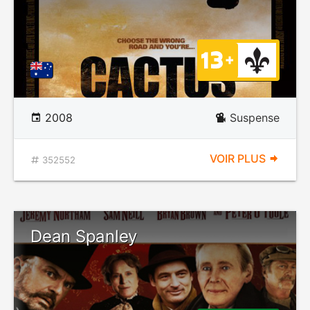
2008
Suspense
VOIR PLUS
352552
Dean Spanley