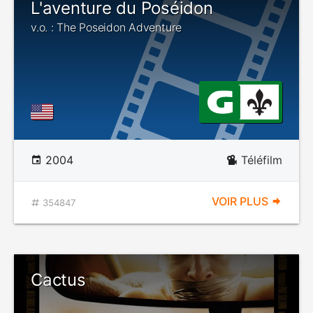
L'aventure du Poséidon
v.o. : The Poseidon Adventure
2004
Téléfilm
VOIR PLUS
354847
Cactus