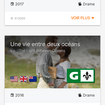
2017
Drame
VOIR PLUS
413069
Une vie entre deux océans
v.o. : The Light Between Oceans
2016
Drame