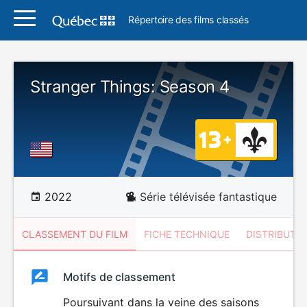
Répertoire des films classés
Stranger Things: Season 4
2022
Série télévisée fantastique
CLASSEMENT DU FILM
FICHE TECHNIQUE
DISTRIBUTE
Classement
Motifs de classement
Classement
du
Poursuivant dans la veine des saisons